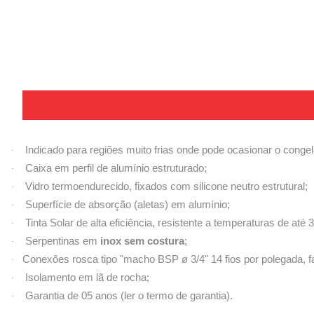
Indicado para regiões muito frias onde pode ocasionar o conge
·
Caixa em perfil de alumínio estruturado;
·
Vidro termoendurecido, fixados com silicone neutro estrutural;
·
Superfície de absorção (aletas) em alumínio;
·
Tinta Solar de alta eficiência, resistente a temperaturas de até 
·
Serpentinas em
inox sem costura
;
·
Conexões rosca tipo "macho BSP ø 3/4" 14 fios por polegada, fa
·
Isolamento em lã de rocha;
·
Garantia de 05 anos (ler o termo de garantia).
·