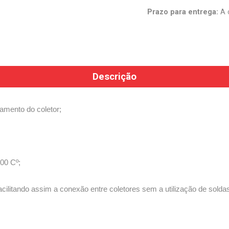
Prazo para entrega:
A 
Descrição
lamento do coletor;
300 Cº;
cilitando assim a conexão entre coletores sem a utilização de solda