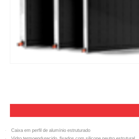
Caixa em perfil de alumínio estruturado
·
Vidro termoendurecido, fixados com silicone neutro estrutural
·